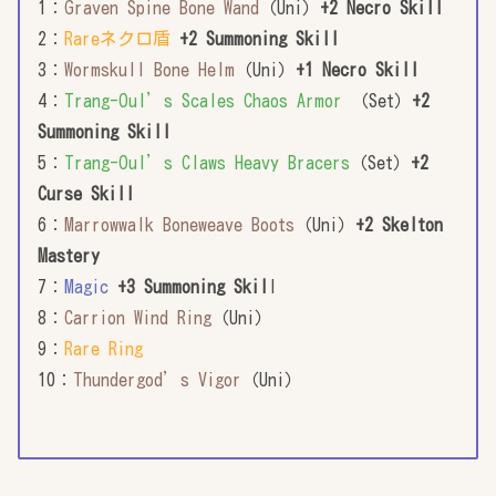
1：
Graven Spine Bone Wand
（Uni）
+2 Necro Skill
2：
Rareネクロ盾
+2 Summoning Skill
3：
Wormskull Bone Helm
（Uni）
+1 Necro Skill
4：
Trang-Oul’s Scales Chaos Armor
（Set）
+2
Summoning Skill
5：
Trang-Oul’s Claws Heavy Bracers
（Set）
+2
Curse Skill
6：
Marrowwalk Boneweave Boots
（Uni）
+2 Skelton
Mastery
7：
Magic
+3 Summoning Skil
l
8：
Carrion Wind Ring
（Uni）
9：
Rare Ring
10：
Thundergod’s Vigor
（Uni）