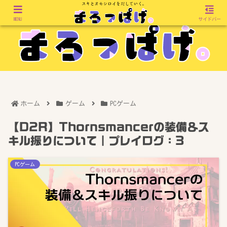
MENU
サイドバー
ホーム
ゲーム
PCゲーム
【D2R】Thornsmancerの装備＆ス
キル振りについて｜プレイログ：3
PCゲーム