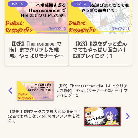
PCゲーム
PCゲーム
【D2R】Thornsmancerで
【D2R】D2Xをずっと遊ん
Hellまでクリアした雑
でてもやっぱり面白い！
感。やっぱサモナーや
D2Rプレイログ：1
な……｜プレイログ：2
【D2R】ThornsmancerでHellまでクリア
した雑感。やっぱサモナーやな……｜プ
レイログ：2
【散財】DMMブックスで最大50％還元中！
定価でも損しない15冊のオススメ本を添
えて