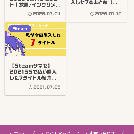
入した7本まとめ（ハ
ト｜放置/インクリメン
クスラ/パズルetc）※
タル/ハクスラ/パズル
簡単感想あり
2026.07.04
2026.01.10
etc
Steam
【Steamサマセ】
2021SSで私が購入
した7タイトル紹介。
ADVからハクスラまで
2021.07.05
ホーム
サイトマップ
お問い合わせ