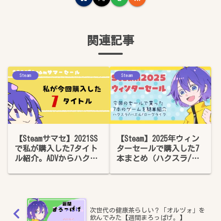
関連記事
Steam
Steam
【Steamサマセ】2021SS
【Steam】2025年ウィン
で私が購入した7タイト
ターセールで購入した7
ル紹介。ADVからハクス
本まとめ（ハクスラ/パ
ラまで
ズルetc）※簡単感想あ
り
次世代の健康茶らしい？「オルヅォ」を
飲んでみた【週間まろっぱげ。】