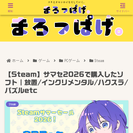
MENU
サイドバー
ホーム
ゲーム
PCゲーム
Steam
【Steam】サマセ2026で購入したソ
フト｜放置/インクリメンタル/ハクスラ/
パズルetc
Steam