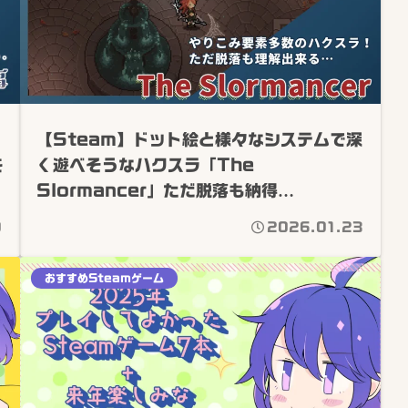
【Steam】ドット絵と様々なシステムで深
を
く遊べそうなハクスラ「The
Slormancer」ただ脱落も納得…
0
2026.01.23
おすすめSteamゲーム