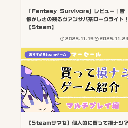
「Fantasy Survivors」レビュー｜昔
懐かしさの残るヴァンサバ系ローグライト
【Steam】
2025.11.19
2025.11.2
おすすめSteamゲーム
【Steamサマセ】個人的に買って損ナシ