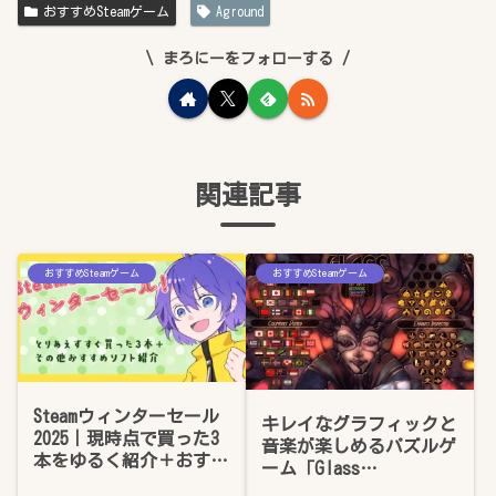
おすすめSteamゲーム
Aground
まろにーをフォローする
関連記事
おすすめSteamゲーム
おすすめSteamゲーム
Steamウィンターセール
キレイなグラフィックと
2025｜現時点で買った3
音楽が楽しめるパズルゲ
本をゆるく紹介＋おすす
ーム「Glass
めゲーム記事まとめ
Masquerade」