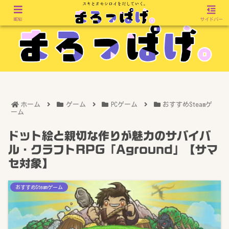
MENU
サイドバー
ホーム
ゲーム
PCゲーム
おすすめSteamゲ
ーム
ドット絵と親切な作りが魅力のサバイバ
ル・クラフトRPG「Aground」【サマ
セ対象】
おすすめSteamゲーム