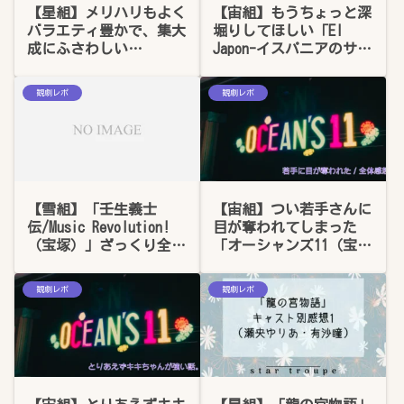
【星組】メリハリもよく
【宙組】もうちょっと深
バラエティ豊かで、集大
堀りしてほしい「El
成にふさわしい
Japon-イスパニアのサム
「Éclair Brillant」感
ライ-」感想（ネタバレ
想
あり）
観劇レポ
観劇レポ
【雪組】「壬生義士
【宙組】つい若手さんに
伝/Music Revolution!
目が奪われてしまった
（宝塚）」ざっくり全体
「オーシャンズ11（宝
感想。心に沁みるお芝居
塚・2019.05.07）」全体
でした
の感想
観劇レポ
観劇レポ