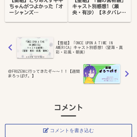
【宙組】とりあえずキキ
【星組】「龍の宮物語」
ちゃんがつよかった「オ
キャスト別感想1（瀬
ーシャンズ
央・有沙）【ネタバレあ
11（2019.05.17）」感想
り】
【雪組】「ONCE UPON A TIME IN
AMERICA」キャスト別感想1（望海・真
彩・彩風・朝美）
＠FROZENに行ってきたぞ～～！！【週間
まろっぱげ。】
コメント
コメントを書き込む