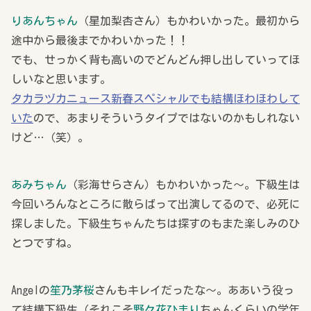
りあんちゃん
（星加梨杏さん）もかわいかった。最初から
途中から最後までかわいかった！！
でも、せっかく背も高いのでどんどん押し出していってほ
しいなと思います。
タカラヅカニュース新春スペシャルでも結構ほわほわして
いた
ので、あまりそういうタイプではないのかもしれない
けど…（笑）。
あみちゃん
（彩海せらさん）もかわいかった～。下級生は
今回いろんなところに散らばって出演してるので、必死に
探しました。下級生ちゃんたちは探すのもまた楽しみのひ
とつですね。
Angelの
笙乃茅桜
さんもキレイだったな～。ああいう役っ
て結構下級生（それこそ
野々花ひまり
ちゃんくらいの学年