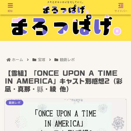
MENU
サイドバー
ホーム
宝塚
観劇レポ
【雪組】「ONCE UPON A TIME
IN AMERICA」キャスト別感想2（彩
凪・真那・縣・綾 他）
観劇レポ