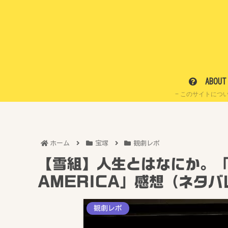
ABOUT
このサイトにつ
ホーム
宝塚
観劇レポ
【雪組】人生とはなにか。「ON
AMERICA」感想（ネタバ
観劇レポ