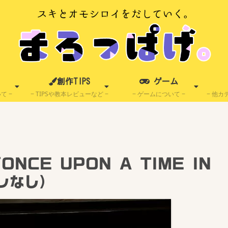
創作TIPS
ゲーム
いて
TIPSや教本レビューなど
ゲームについて
他カ
CE UPON A TIME IN
レなし）