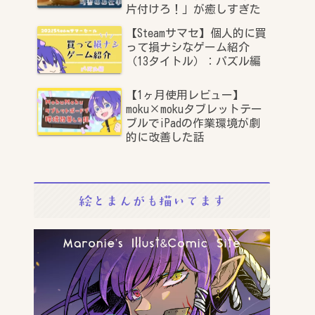
片付けろ！」が癒しすぎた
【Steamサマセ】個人的に買
って損ナシなゲーム紹介
（13タイトル）：パズル編
【1ヶ月使用レビュー】
moku×mokuタブレットテー
ブルでiPadの作業環境が劇
的に改善した話
絵とまんがも描いてます