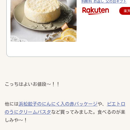
料無料 お返し 父の日ギフト
楽
こっちはよいお値段～！！
他には
浜松餃子のにんにく入の赤パッケージ
や、
ピエトロ
のうにクリームパスタ
など買ってみました。食べるのが楽
しみや～！