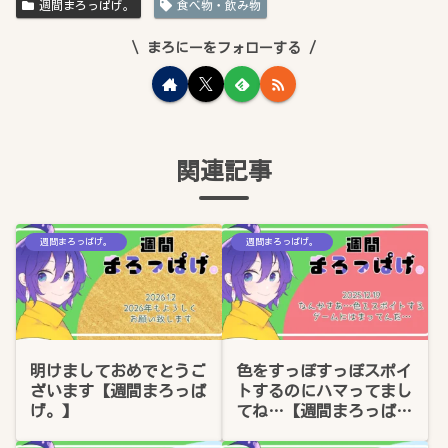
週間まろっぱげ。
食べ物・飲み物
まろにーをフォローする
関連記事
週間まろっぱげ。
週間まろっぱげ。
明けましておめでとうご
色をすっぽすっぽスポイ
ざいます【週間まろっぱ
トするのにハマってまし
げ。】
てね…【週間まろっぱ
げ。】