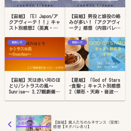
【宙組】「El Japon/ア
【宙組】男役と娘役の絡
クアヴィーテ！！」キャ
みが多い！「アクアヴィ
スト別感想2（英真・桜
ーテ」感想（内容バレあ
木・和希）
り）
観劇レポ
観劇レポ
【宙組】天は赤い河のほ
【星組】「God of Stars
とり/シトラスの風～
-食聖-」キャスト別感想
Sunrise～ 3.27観劇備忘
2（華形・天寿・音波・
録 その1（お芝居）
瀬央・有沙・舞空）
【宙組】異人たちのルネサンス（宝塚）
感想【ネタバレあり】