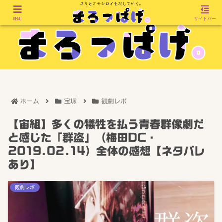
MENU
サイドバー
ホーム
宝塚
観劇レポ
【宙組】多くの犠牲を払う青春群像劇だ
と感じた「群盗」（梅田DC・
2019.02.14）全体の感想【ネタバレ
あり】
観劇レポ