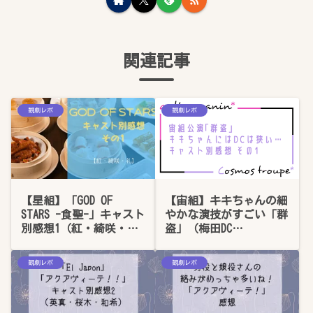
関連記事
観劇レポ
観劇レポ
【宙組】キキちゃんの細
【星組】「GOD OF
やかな演技がすごい「群
STARS -食聖-」キャスト
盗」（梅田DC
別感想1（紅・綺咲・
2019.02.14）キャスト別
礼）※軽くネタバレあり
感想【ネタバレあり】
観劇レポ
観劇レポ