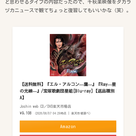
と思わせるタイプの内容だったので、千秋楽映像をタカラ
ヅカニュースで観てちょっと復習してもいいかな（笑）。
【送料無料】『エル・アルコン—鷹—』『Ray—星
の光線—』/宝塚歌劇団星組[Blu-ray]【返品種別
A】
Joshin web CD／DVD楽天市場店
¥9,108
（2026/08/07 04:29時点 | 楽天市場調べ）
Amazon