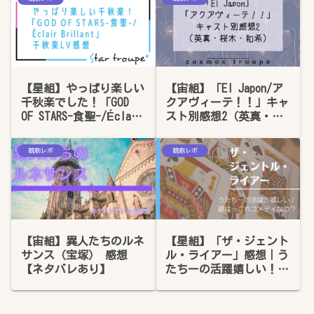
【星組】やっぱり楽しい
【宙組】「El Japon/ア
千秋楽でした！「GOD
クアヴィーテ！！」キャ
OF STARS-食聖-/Éclair
スト別感想2（英真・桜
Brillant」大千秋楽LV感
木・和希）
想
観劇レポ
観劇レポ
【宙組】異人たちのルネ
【星組】「ザ・ジェント
サンス（宝塚） 感想
ル・ライアー」感想｜う
【ネタバレあり】
たちーの活躍嬉しい！で
もこれ、コメディなの？