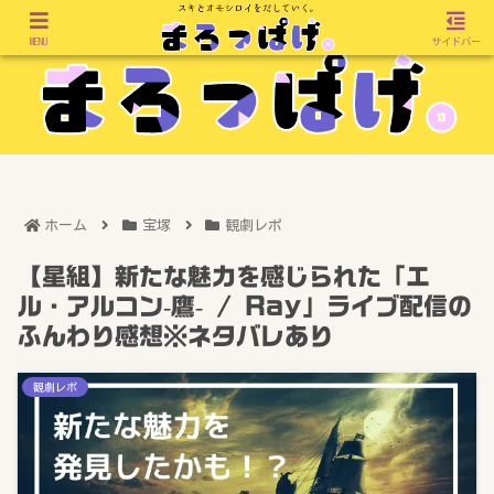
MENU
サイドバー
ホーム
宝塚
観劇レポ
【星組】新たな魅力を感じられた「エ
ル・アルコン-鷹- / Ray」ライブ配信の
ふんわり感想※ネタバレあり
観劇レポ