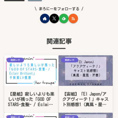
まろにーをフォローする
関連記事
観劇レポ
観劇レポ
【星組】寂しいよりも楽
【宙組】「El Japon/ア
しいが残った「GOD OF
クアヴィーテ！」キャス
STARS-食聖- / Éclair
ト別感想1（真風・星
Brillant」千秋楽LV感想
風・芹香）
観劇レポ
観劇レポ