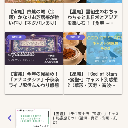
【宙組】白鷺の城（宝
【星組】星組生のわちゃ
塚）かなりお芝居感が強
わちゃと非日常とアジア
い作り【ネタバレあり】
を楽しむ！「食聖 –
God of Stars -」感想
1：お話全体の感想
観劇レポ
観劇レポ
【宙組】今年の見納め！
【星組】「God of Stars
「アナスタシア」千秋楽
-食聖-」キャスト別感想
ライブ配信ふんわり感想
2（華形・天寿・音波・
瀬央・有沙・舞空）
【雪組】「壬生義士伝（宝塚）」キャス
ト別感想その1（望海・真彩・彩風・凪
七）