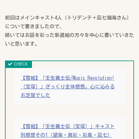
前回はメインキャスト4人（トリデンテ＋凪七瑠海さん）
について書きましたので、
続いてはお話を彩った新選組の方々を中心に書いていきた
いと思います。
【雪組】「壬生義士伝/Music Revolution!
（宝塚）」ざっくり全体感想。心に沁みる
お芝居でした
【雪組】「壬生義士伝（宝塚）」キャスト
別感想その1（望海・真彩・彩風・凪七）