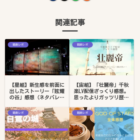
関連記事
観劇レポ
観劇レポ
【星組】新生感を前面に
【宙組】「壮麗帝」千秋
出したストーリー「眩耀
楽LV配信ざっくり感想。
の谷」感想（ネタバレあ
思ったよりガッツリ歴史
り）
もの。そして歌が多い！
（ネタバレあり）
観劇レポ
観劇レポ