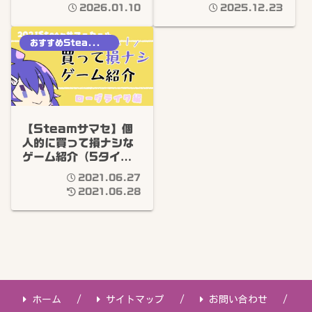
クスラ/パズルetc）※
介＋おすすめゲーム記
2026.01.10
2025.12.23
簡単感想あり
事まとめ
おすすめSteamゲーム
【Steamサマセ】個
人的に買って損ナシな
ゲーム紹介（5タイト
ル）：ローグライク編
2021.06.27
2021.06.28
ホーム
サイトマップ
お問い合わせ