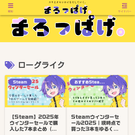
MENU
サイドバー
ローグライク
Steam
おすすめSteamゲーム
【Steam】2025年
Steamウィンターセ
ウィンターセールで購
ール2025｜現時点で
入した7本まとめ（ハ
買った3本をゆるく紹