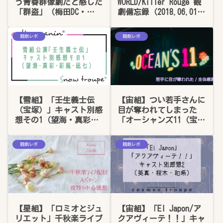
う青春群像劇だと感じた
WORLD/Killer Rouge 観
「群盗」（梅田DC・
劇備忘録（2018.06.01）
2019.02.14）全体の感想
【微妙にネタバレあり】
【ネタバレあり】
観劇レポ
観劇レポ
【雪組】「壬生義士伝
【宙組】つい若手さんに
（宝塚）」キャスト別感
目が奪われてしまった
想その1（望海・真彩・
「オーシャンズ11（宝
彩風・凪七）
塚・2019.05.07）」全体
の感想
観劇レポ
観劇レポ
【星組】「ロミオとジュ
【宙組】「El Japon/ア
リエット」千秋楽ライブ
クアヴィーテ！！」キャ