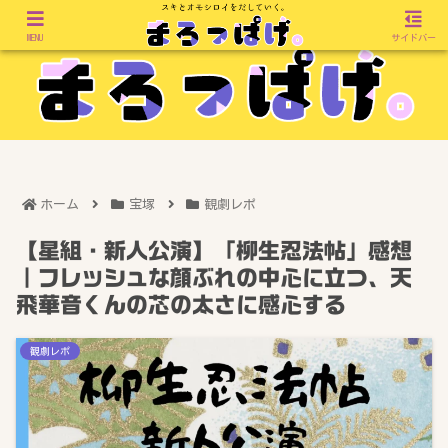
MENU
サイドバー
ホーム
宝塚
観劇レポ
【星組・新人公演】「柳生忍法帖」感想
｜フレッシュな顔ぶれの中心に立つ、天
飛華音くんの芯の太さに感心する
観劇レポ