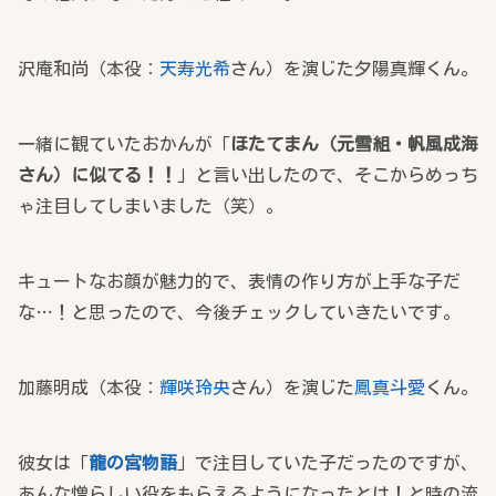
沢庵和尚（本役：
天寿光希
さん）を演じた夕陽真輝くん。
一緒に観ていたおかんが「
ほたてまん（元雪組・帆風成海
さん）に似てる！！
」と言い出したので、そこからめっち
ゃ注目してしまいました（笑）。
キュートなお顔が魅力的で、表情の作り方が上手な子だ
な…！と思ったので、今後チェックしていきたいです。
加藤明成（本役：
輝咲玲央
さん）を演じた
鳳真斗愛
くん。
彼女は「
龍の宮物語
」で注目していた子だったのですが、
あんな憎らしい役をもらえるようになったとは！と時の流