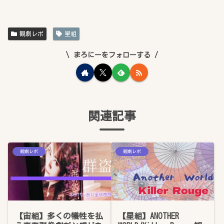
観劇レポ
星組
まろにーをフォローする
関連記事
観劇レポ
観劇レポ
【宙組】多くの犠牲を払
【星組】ANOTHER