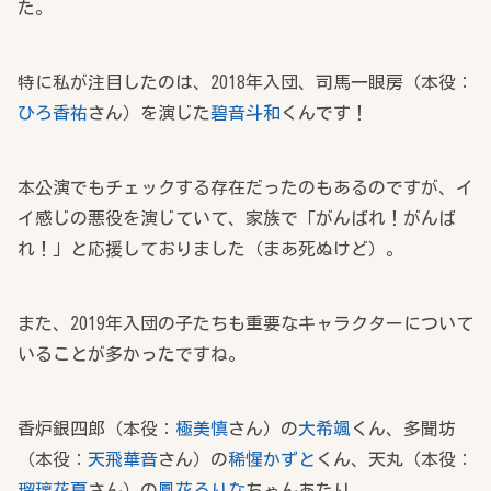
た。
特に私が注目したのは、2018年入団、司馬一眼房（本役：
ひろ香祐
さん）を演じた
碧音斗和
くんです！
本公演でもチェックする存在だったのもあるのですが、イ
イ感じの悪役を演じていて、家族で「がんばれ！がんば
れ！」と応援しておりました（まあ死ぬけど）。
また、2019年入団の子たちも重要なキャラクターについて
いることが多かったですね。
香炉銀四郎（本役：
極美慎
さん）の
大希颯
くん、多聞坊
（本役：
天飛華音
さん）の
稀惺かずと
くん、天丸（本役：
瑠璃花夏
さん）の
鳳花るりな
ちゃんあたり。