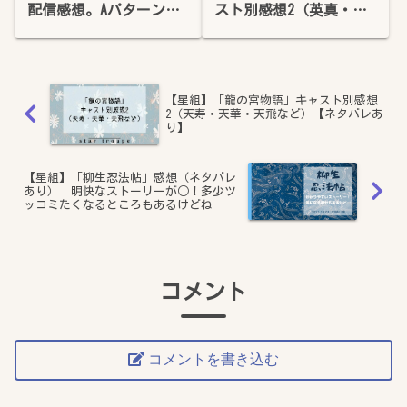
配信感想。Aパターンは
スト別感想2（英真・桜
また趣が違いますねぇ…
木・和希）
【星組】「龍の宮物語」キャスト別感想
2（天寿・天華・天飛など）【ネタバレあ
り】
【星組】「柳生忍法帖」感想（ネタバレ
あり）｜明快なストーリーが○！多少ツ
ッコミたくなるところもあるけどね
コメント
コメントを書き込む