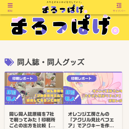
MENU
サイドバー
同人誌・同人グッズ
印刷レポート
印刷レポート
同じ同人誌原稿を7社
オレンジ工房さんの
で刷ってみた！印刷所
「アクリル見比べフェ
ごとの出方を比較【少
ア」でアクキーを作っ